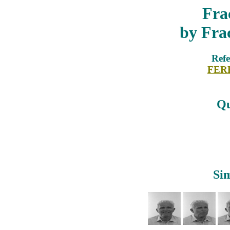
Fra
by Fra
Refe
FER
Qu
Sim